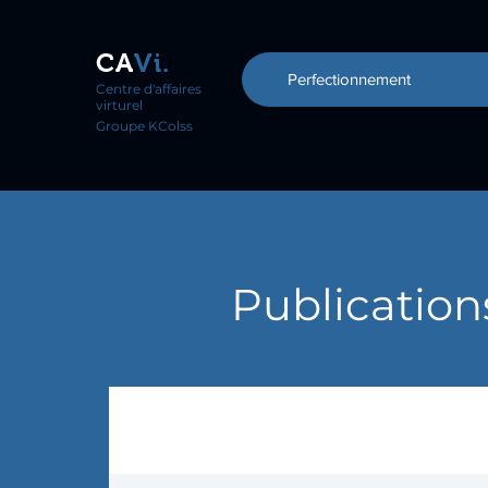
CA
Vi.
Perfectionnement
Centre d'affaires
virturel
Groupe KColss
Publication