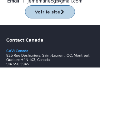
Email
|
jememariecg@gmail.com
Voir le site
Contact Canada
CAVi Canada
825 Rue Deslauriers, Saint-Laurent, QC, Montréal,
Quebec H4N 1X3, Canada
514.558.3945
CAVi Pointe-Noire
Avenue Marien-Ngouabi, local Le bélier,
Pointe-Noire, RC
+242 05 678 8155
info@cavi.biz
Restez connecté !
Ne manquez pas nos prochains événements et
informations pertinentes. Abonnez-vous.
E-mail