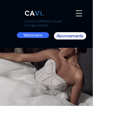
CA
Vi.
Centre d'affaires virturel
Groupe KColss
Webinaire
Abonnements