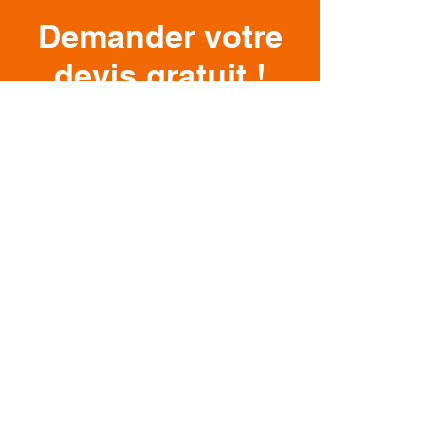
Demander votre
devis gratuit !
Pour toutes questions, n'hésitez
pas à nous conctacter.
Prénom
Nom
Sélectionnez une option
*
Devis
Question
Aide emballage/déménagement
Autre
E-mail