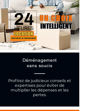
UN CHOIX
INTELLIGENT
Déménagement
sans soucis
Profitez de judicieux conseils et
expertises pour éviter de
multiplier les dépenses et les
pertes.