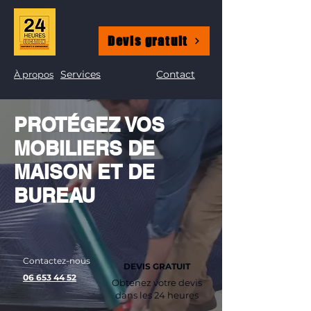
Devis gratuit
Services
Contact
À propos
PROTÉGEZ VOS
MOBILIERS DE
MAISON ET DE
BUREAU
Contactez-nous
DEVIS GRATUIT
06 653 44 52
Obtenez votre devis
dans les 24 heures