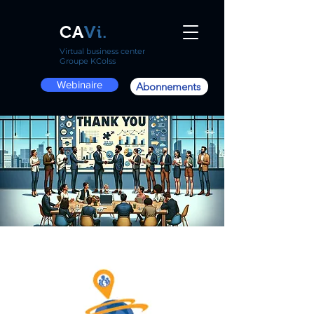
CA
Vi.
Virtual business center
Groupe KColss
Webinaire
Abonnements