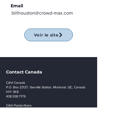
Email
billhouston@crowd-max.com
Voir le site
Contact Canada
CAVi Canada
P.O. Box 22127, Iberville Station, Montreal, QC, Canada
H1Y 3K8
438.538.7179
CAVi Pointe-Noire
Marien-Ngouabi Avenue, local Le bélier, Pointe-Noire, RC
+242 04 474 0882
info@cavi.biz
Stay in touch